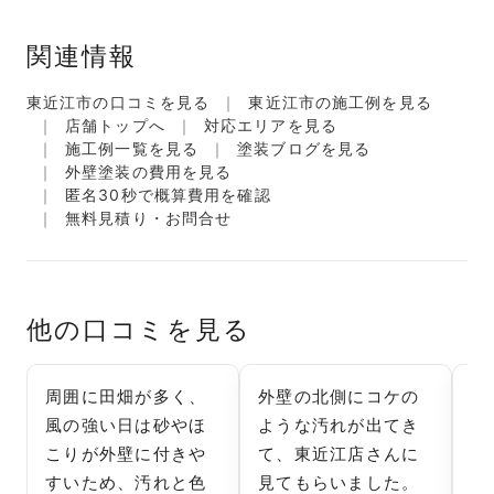
関連情報
東近江市の口コミを見る
東近江市の施工例を見る
店舗トップへ
対応エリアを見る
施工例一覧を見る
塗装ブログを見る
外壁塗装の費用を見る
匿名30秒で概算費用を確認
無料見積り・お問合せ
他の口コミを見る
周囲に田畑が多く、
外壁の北側にコケの
外
風の強い日は砂やほ
ような汚れが出てき
周
こりが外壁に付きや
て、東近江店さんに
く
すいため、汚れと色
見てもらいました。
と