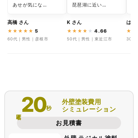
あせが気にな…
琵琶湖に近い…
ず
高橋 さん
K さん
はる
★
★
★
★
★
5
★
★
★
★
★
4.66
★
★
60代｜男性｜彦根市
50代｜男性｜東近江市
30
20
外壁塗装費用
秒
シミュレーション
匿名
お見積書